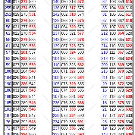
249
017
273
529
140
060
316
572
82
103
359
615
255
018
274
530
136
061
317
573
85
104
360
616
251
019
275
531
142
062
318
574
81
105
361
617
60
020
276
532
138
063
319
575
87
106
362
618
56
021
277
533
141
064
320
576
83
107
363
619
62
022
278
534
137
065
321
577
212
108
364
620
58
023
279
535
143
066
322
578
208
109
365
621
61
024
280
536
139
067
323
579
214
110
366
622
57
025
281
537
108
068
324
580
210
111
367
623
63
026
282
538
104
069
325
581
213
112
368
624
59
027
283
539
110
070
326
582
209
113
369
625
188
028
284
540
106
071
327
583
215
114
370
626
184
029
285
541
109
072
328
584
211
115
371
627
190
030
286
542
105
073
329
585
20
116
372
628
186
031
287
543
111
074
330
586
16
117
373
629
189
032
288
544
107
075
331
587
22
118
374
630
185
033
289
545
236
076
332
588
18
119
375
631
191
034
290
546
232
077
333
589
21
120
376
632
187
035
291
547
238
078
334
590
17
121
377
633
76
036
292
548
234
079
335
591
23
122
378
634
72
037
293
549
237
080
336
592
19
123
379
635
78
038
294
550
233
081
337
593
148
124
380
636