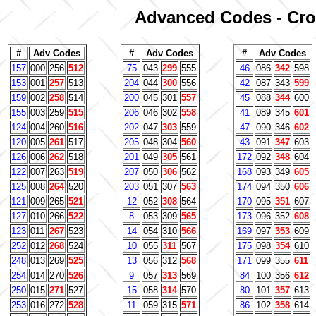
Advanced Codes - Cros
#
Adv Codes
#
Adv Codes
#
Adv Codes
157
000
256
512
75
043
299
555
46
086
342
598
153
001
257
513
204
044
300
556
42
087
343
599
159
002
258
514
200
045
301
557
45
088
344
600
155
003
259
515
206
046
302
558
41
089
345
601
124
004
260
516
202
047
303
559
47
090
346
602
120
005
261
517
205
048
304
560
43
091
347
603
126
006
262
518
201
049
305
561
172
092
348
604
122
007
263
519
207
050
306
562
168
093
349
605
125
008
264
520
203
051
307
563
174
094
350
606
121
009
265
521
12
052
308
564
170
095
351
607
127
010
266
522
8
053
309
565
173
096
352
608
123
011
267
523
14
054
310
566
169
097
353
609
252
012
268
524
10
055
311
567
175
098
354
610
248
013
269
525
13
056
312
568
171
099
355
611
254
014
270
526
9
057
313
569
84
100
356
612
250
015
271
527
15
058
314
570
80
101
357
613
253
016
272
528
11
059
315
571
86
102
358
614