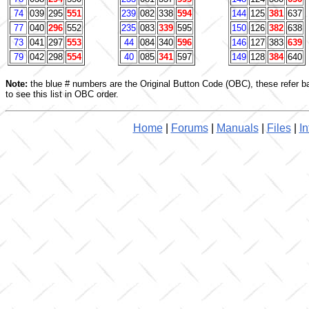
74
039
295
551
239
082
338
594
144
125
381
637
77
040
296
552
235
083
339
595
150
126
382
638
73
041
297
553
44
084
340
596
146
127
383
639
79
042
298
554
40
085
341
597
149
128
384
640
Note:
the blue # numbers are the Original Button Code (OBC), these refer b
to see this list in OBC order.
Home
|
Forums
|
Manuals
|
Files
|
In